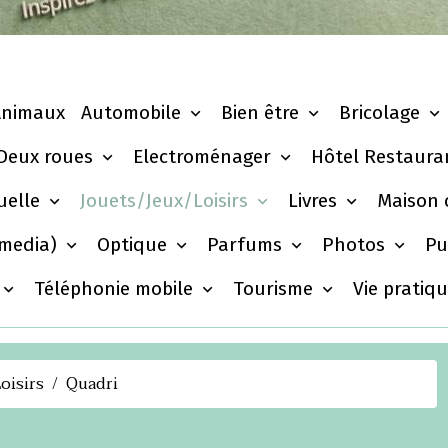
Animaux
Automobile
Bien être
Bricolage
Deux roues
Electroménager
Hôtel Restaura
tuelle
Jouets/Jeux/Loisirs
Livres
Maison
imedia)
Optique
Parfums
Photos
Pu
Téléphonie mobile
Tourisme
Vie pratiq
oisirs
Quadri