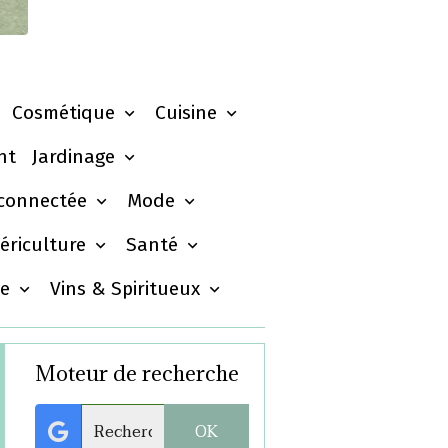
Cosmétique
Cuisine
nt
Jardinage
 connectée
Mode
ériculture
Santé
ue
Vins & Spiritueux
Moteur de recherche
OK