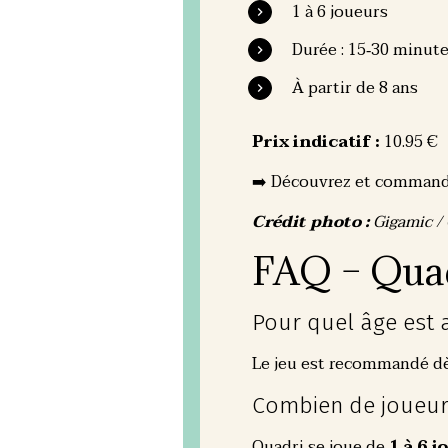
1 à 6 joueurs
Durée : 15‑30 minut
À partir de 8 ans
Prix indicatif :
10.95
€
➡️ Découvrez et commandez
Crédit photo :
Gigamic / 
FAQ – Qua
Pour quel âge est 
Le jeu est recommandé d
Combien de joueurs
Quadri se joue de
1 à 6 