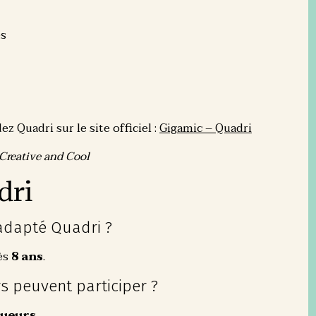
es
 Quadri sur le site officiel :
Gigamic – Quadri
Creative and Cool
dri
adapté Quadri ?
ès
8 ans
.
 peuvent participer ?
joueurs
.