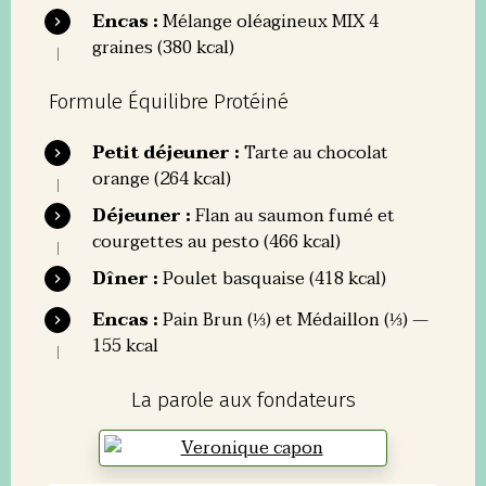
Encas :
Mélange oléagineux MIX 4
graines (380 kcal)
Formule Équilibre Protéiné
Petit déjeuner :
Tarte au chocolat
orange (264 kcal)
Déjeuner :
Flan au saumon fumé et
courgettes au pesto (466 kcal)
Dîner :
Poulet basquaise (418 kcal)
Encas :
Pain Brun (⅓) et Médaillon (⅓) —
155 kcal
La parole aux fondateurs